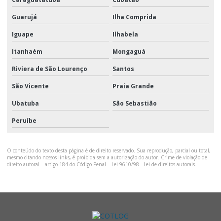
Guarujá
Ilha Comprida
Iguape
Ilhabela
Itanhaém
Mongaguá
Riviera de São Lourenço
Santos
São Vicente
Praia Grande
Ubatuba
São Sebastião
Peruíbe
O conteúdo do texto desta página é de direito reservado. Sua reprodução, parcial ou total,
mesmo citando nossos links, é proibida sem a autorização do autor. Crime de violação de
direito autoral – artigo 184 do Código Penal –
Lei 9610/98 - Lei de direitos autorais
.