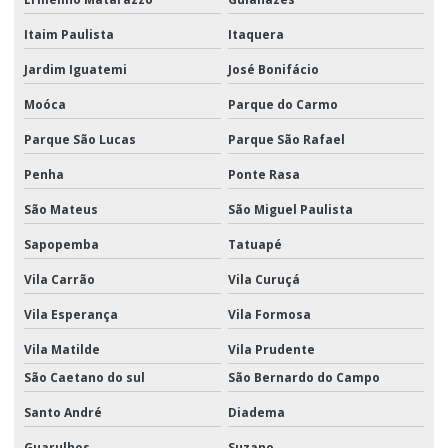
Transporte e movimentação de materiais
Itaim Paulista
Itaquera
Transporte promocional
Jardim Iguatemi
José Bonifácio
Transporte rodoviário de cargas
Moóca
Parque do Carmo
Parque São Lucas
Parque São Rafael
Transporte rodoviário fracionado
Penha
Ponte Rasa
São Mateus
São Miguel Paulista
Sapopemba
Tatuapé
Vila Carrão
Vila Curuçá
Vila Esperança
Vila Formosa
Vila Matilde
Vila Prudente
São Caetano do sul
São Bernardo do Campo
Santo André
Diadema
Guarulhos
Suzano