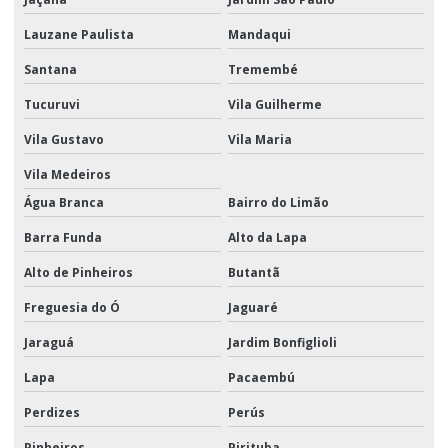
Montagem de display
Lauzane Paulista
Mandaqui
Montagem de display em pdv
Santana
Tremembé
Montagem de kits
Tucuruvi
Vila Guilherme
Montagem de kits para empresas
Vila Gustavo
Vila Maria
Montagem de kits para eventos
Vila Medeiros
Montagem de kits logística
Água Branca
Bairro do Limão
Montagem de kits promocionais
Barra Funda
Alto da Lapa
Montagem promocional
Alto de Pinheiros
Butantã
Movimentação e armazenagem de materiais logística
Freguesia do Ó
Jaguaré
Jaraguá
Jardim Bonfiglioli
Movimentação de materiais
Lapa
Pacaembú
Movimentação de materiais logística
Perdizes
Perús
Movimentação de materiais e produtos
Pinheiros
Pirituba