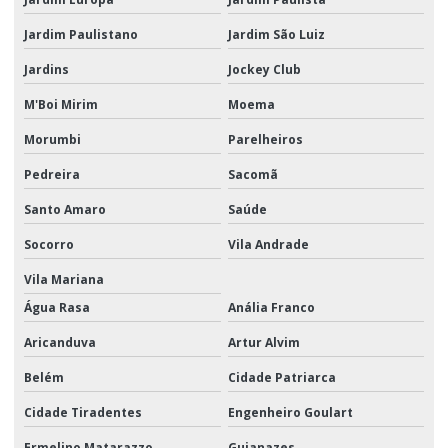
Transporte aéreo de carga empresas
Jardim Paulistano
Jardim São Luiz
Transporte aéreo de carga sp
Jardins
Jockey Club
Transporte aéreo logística
M'Boi Mirim
Moema
Transporte aéreo de mercadorias
Morumbi
Parelheiros
Transporte aéreo nacional
Pedreira
Sacomã
Transporte aéreo quanto custa
Santo Amaro
Saúde
Socorro
Vila Andrade
Transporte aéreo são paulo
Vila Mariana
Transporte aéreo e terrestre
Água Rasa
Anália Franco
Transporte aéreo valor
Aricanduva
Artur Alvim
Transporte logístico para ações promocionais
Belém
Cidade Patriarca
Transporte de material promocional
Cidade Tiradentes
Engenheiro Goulart
Transporte de material promocional em sp
Ermelino Matarazzo
Guianazes