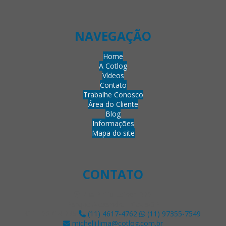
NAVEGAÇÃO
Home
A Cotlog
Vídeos
Contato
Trabalhe Conosco
Área do Cliente
Blog
Informações
Mapa do site
CONTATO
Rua Philip Leiner, 320
Parque Alexandre - Cotia/SP
CEP: 06714-285
(11) 4617-4762
(11) 97355-7549
michelli.lima@cotlog.com.br