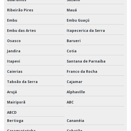
Ribeirão Pires
Mauá
Embu
Embu Guaçú
Embu das Artes
Itapecerica da Serra
Osasco
Barueri
Jandira
Cotia
Itapevi
Santana de Parnaíba
Caierias
Franco da Rocha
Taboão da Serra
Cajamar
Arujá
Alphaville
Mairiporã
ABC
ABCD
Bertioga
Cananéia
Caraguatatuba
Cubatão