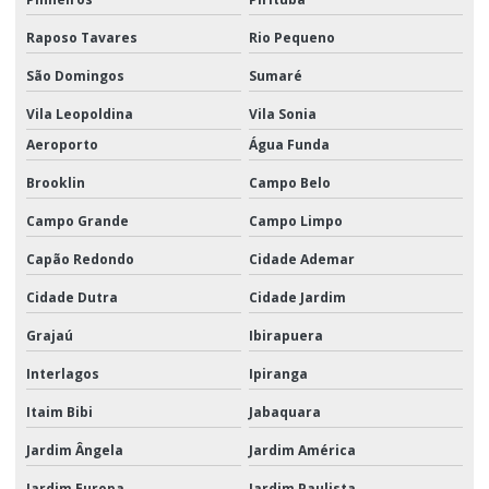
Operador Logístico Promocional
Raposo Tavares
Rio Pequeno
Positivação de pdv
São Domingos
Sumaré
Produtos e serviços logísticos
Vila Leopoldina
Vila Sonia
Serviço logístico em sp
Aeroporto
Água Funda
Serviço de transporte e distribuição
Brooklin
Campo Belo
Serviço de transporte rodoviário de carga
Campo Grande
Campo Limpo
Capão Redondo
Cidade Ademar
Serviços de armazenagem
Cidade Dutra
Cidade Jardim
Serviços logísticos
Grajaú
Ibirapuera
Serviços de montagem de kits promocionais
Interlagos
Ipiranga
Soluções logísticas para campanhas de marketing
Itaim Bibi
Jabaquara
Soluções logísticas para campanhas promocionais
Jardim Ângela
Jardim América
Transporte aéreo de carga
Jardim Europa
Jardim Paulista