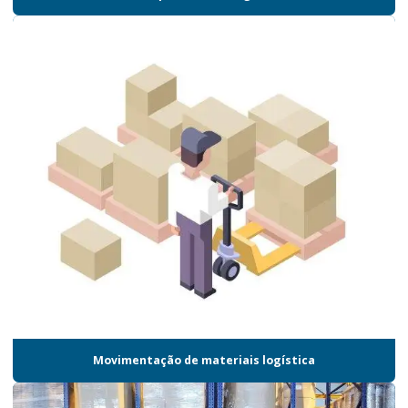
Empresa de logística são paulo
Empresa de montagem de kits
Empresa que faz gestão de estoque
Empresa serviço logístico
Empresa de terceirização logística
Empresa de transporte aéreo de cargas
Empresa de transporte logística
Empresa de transporte rodoviário
Empresas de armazenagem e logística em sp
Empresas de logística
Empresas de logística e distribuição
Movimentação de materiais logística
Empresas de logística material promocional