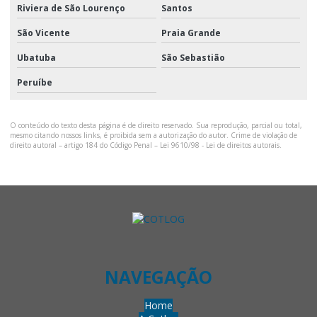
Riviera de São Lourenço
Santos
São Vicente
Praia Grande
Ubatuba
São Sebastião
Peruíbe
O conteúdo do texto desta página é de direito reservado. Sua reprodução, parcial ou total,
mesmo citando nossos links, é proibida sem a autorização do autor. Crime de violação de
direito autoral – artigo 184 do Código Penal –
Lei 9610/98 - Lei de direitos autorais
.
NAVEGAÇÃO
Home