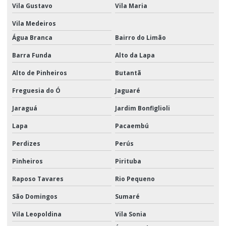
Montagem promocional
Vila Gustavo
Vila Maria
Movimentação e armazenagem de materiais logística
Vila Medeiros
Água Branca
Bairro do Limão
Movimentação de materiais
Barra Funda
Alto da Lapa
Movimentação de materiais logística
Alto de Pinheiros
Butantã
Movimentação de materiais e produtos
Freguesia do Ó
Jaguaré
Operador Logístico Promocional
Jaraguá
Jardim Bonfiglioli
Positivação de pdv
Lapa
Pacaembú
Produtos e serviços logísticos
Perdizes
Perús
Serviço logístico em sp
Pinheiros
Pirituba
Serviço de transporte e distribuição
Raposo Tavares
Rio Pequeno
Serviço de transporte rodoviário de carga
São Domingos
Sumaré
Serviços de armazenagem
Vila Leopoldina
Vila Sonia