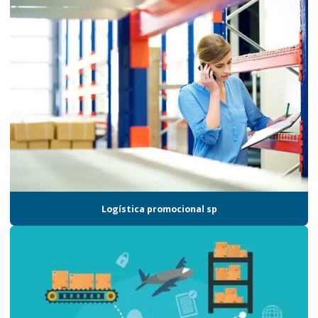
Empresa de armazenamento
Empresa de gestão de estoque
Empresa de gestão logística
Empresa de logistica para eventos
Empresa de logística integrada
Empresa de logística são paulo
Empresa de montagem de kits
Empresa que faz gestão de estoque
Logística promocional sp
Empresa serviço logístico
Empresa de terceirização logística
Empresa de transporte aéreo de cargas
Empresa de transporte logística