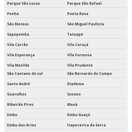
Parque São Lucas
Parque São Rafael
Penha
Ponte Rasa
São Mateus
São Miguel Paulista
Sapopemba
Tatuapé
Vila Carrão
Vila Curuçá
Vila Esperança
Vila Formosa
Vila Matilde
Vila Prudente
São Caetano do sul
São Bernardo do Campo
Santo André
Diadema
Guarulhos
Suzano
Ribeirão Pires
Mauá
Embu
Embu Guaçú
Embu das Artes
Itapecerica da Serra