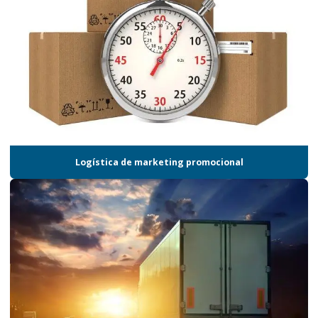
Entrega de kits
Entrega de kits promocionais
Entregas certificadas logística
Gestão de cadeia de suprimentos para brindes
Gestão de estoque armazenagem e distribuição
Gestão de estoque sp
Logística de marketing promocional
Logística de armazenagem e distribuição
Logistica de brindes
Logistica de brindes e materiais promocionais
Logística de campanha promocional
Logística de campanha promocional em sp
Logistica para campanhas