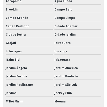
Aeroporto
Água Funda
Serviços logísticos
Brooklin
Campo Belo
Serviços de montagem de kits promocionais
Campo Grande
Campo Limpo
Soluções logísticas para campanhas de marketing
Capão Redondo
Cidade Ademar
Soluções logísticas para campanhas promocionais
Cidade Dutra
Cidade Jardim
Transporte aéreo de carga
Grajaú
Ibirapuera
Transporte aéreo de carga empresas
Interlagos
Ipiranga
Transporte aéreo de carga sp
Itaim Bibi
Jabaquara
Transporte aéreo logística
Jardim Ângela
Jardim América
Transporte aéreo de mercadorias
Jardim Europa
Jardim Paulista
Jardim Paulistano
Jardim São Luiz
Transporte aéreo nacional
Jardins
Jockey Club
Transporte aéreo quanto custa
M'Boi Mirim
Moema
Transporte aéreo são paulo