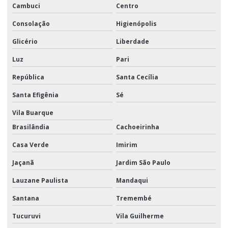
Cambuci
Centro
Logistica promocional
Consolação
Higienópolis
Logística promocional sp
Glicério
Liberdade
Logística de trade marketing
Luz
Pari
Manuseio e movimentação de materiais
República
Santa Cecília
Santa Efigênia
Sé
Montagem de display
Vila Buarque
Montagem de display em pdv
Brasilândia
Cachoeirinha
Montagem de kits
Casa Verde
Imirim
Montagem de kits para empresas
Jaçanã
Jardim São Paulo
Montagem de kits para eventos
Lauzane Paulista
Mandaqui
Montagem de kits logística
Santana
Tremembé
Montagem de kits promocionais
Tucuruvi
Vila Guilherme