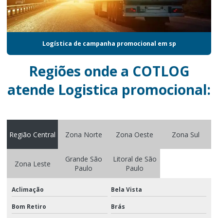
Logística de campanhas publicitárias
Logistica certificada iso 9001
Logística de campanha promocional em sp
Logistica de distribuição para eventos corporativos
Regiões onde a COTLOG
Logistica especializada
atende Logistica promocional:
Logistica para eventos
Logistica para eventos corporativos
Logística integrada em sp
Região Central
Zona Norte
Zona Oeste
Zona Sul
Logistica de marketing
Grande São
Litoral de São
Logistica de marketing e eventos
Zona Leste
Paulo
Paulo
Logística de marketing promocional
Aclimação
Bela Vista
Logística de material promocional
Bom Retiro
Brás
Logística porta a porta