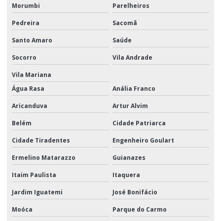
Morumbi
Parelheiros
Transporte aéreo e terrestre
Pedreira
Sacomã
Transporte aéreo valor
Santo Amaro
Saúde
Transporte logístico para ações promocionais
Socorro
Vila Andrade
Transporte de material promocional
Vila Mariana
Transporte de material promocional em sp
Água Rasa
Anália Franco
Transporte e movimentação de materiais
Aricanduva
Artur Alvim
Transporte promocional
Belém
Cidade Patriarca
Cidade Tiradentes
Engenheiro Goulart
Transporte rodoviário de cargas
Ermelino Matarazzo
Guianazes
Transporte rodoviário fracionado
Itaim Paulista
Itaquera
Jardim Iguatemi
José Bonifácio
Moóca
Parque do Carmo