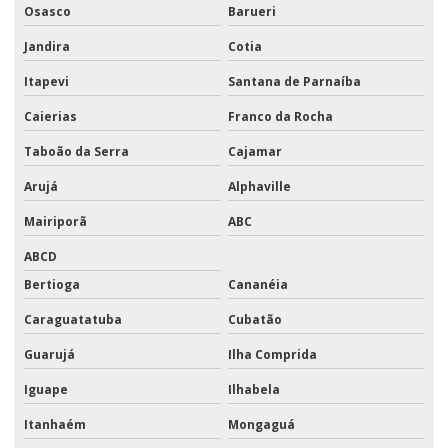
Osasco
Barueri
Jandira
Cotia
Itapevi
Santana de Parnaíba
Caierias
Franco da Rocha
Taboão da Serra
Cajamar
Arujá
Alphaville
Mairiporã
ABC
ABCD
Bertioga
Cananéia
Caraguatatuba
Cubatão
Guarujá
Ilha Comprida
Iguape
Ilhabela
Itanhaém
Mongaguá