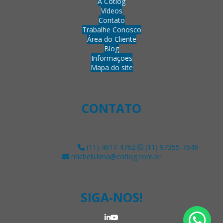
A Cotlog
Vídeos
Contato
Trabalhe Conosco
Área do Cliente
Blog
Informações
Mapa do site
CONTATO
Rua Philip Leiner, 320
Parque Alexandre - Cotia/SP
CEP: 06714-285
(11) 4617-4762
(11) 97355-7549
michelli.lima@cotlog.com.br
SIGA-NOS!