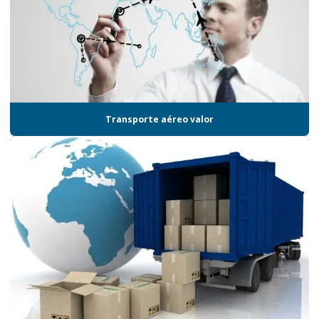
Empresa que faz gestão de estoque
Empresa serviço logístico
Empresa de terceirização logística
Empresa de transporte aéreo de cargas
Empresa de transporte logística
Transporte aéreo valor
Empresa de transporte rodoviário
Empresas de armazenagem e logística em sp
Empresas de logística
Empresas de logística e distribuição
Empresas de logística material promocional
Empresas de logística promocional
Empresas de logística promocional em sp