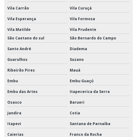
Transporte rodoviário de cargas
Vila Carrão
Vila Curuçá
Transporte rodoviário fracionado
Vila Esperança
Vila Formosa
Vila Matilde
Vila Prudente
São Caetano do sul
São Bernardo do Campo
Santo André
Diadema
Guarulhos
Suzano
Ribeirão Pires
Mauá
Embu
Embu Guaçú
Embu das Artes
Itapecerica da Serra
Osasco
Barueri
Jandira
Cotia
Itapevi
Santana de Parnaíba
Caierias
Franco da Rocha