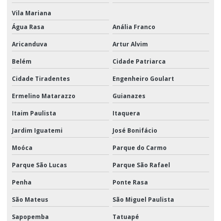
Transporte aéreo logística
Vila Mariana
Transporte aéreo de mercadorias
Água Rasa
Anália Franco
Aricanduva
Artur Alvim
Transporte aéreo nacional
Belém
Cidade Patriarca
Transporte aéreo quanto custa
Cidade Tiradentes
Engenheiro Goulart
Transporte aéreo são paulo
Ermelino Matarazzo
Guianazes
Transporte aéreo e terrestre
Itaim Paulista
Itaquera
Transporte aéreo valor
Jardim Iguatemi
José Bonifácio
Transporte logístico para ações promocionais
Moóca
Parque do Carmo
Transporte de material promocional
Parque São Lucas
Parque São Rafael
Transporte de material promocional em sp
Penha
Ponte Rasa
Transporte e movimentação de materiais
São Mateus
São Miguel Paulista
Transporte promocional
Sapopemba
Tatuapé