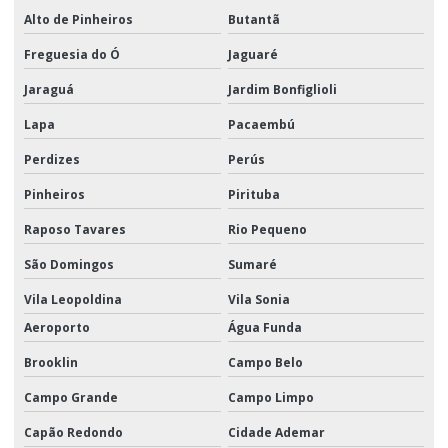
Alto de Pinheiros
Butantã
Montagem de kits para empresas
Freguesia do Ó
Jaguaré
Montagem de kits para eventos
Jaraguá
Jardim Bonfiglioli
Montagem de kits logística
Lapa
Pacaembú
Montagem de kits promocionais
Perdizes
Perús
Montagem promocional
Pinheiros
Pirituba
Movimentação e armazenagem de materiais logística
Raposo Tavares
Rio Pequeno
Movimentação de materiais
São Domingos
Sumaré
Vila Leopoldina
Vila Sonia
Movimentação de materiais logística
Aeroporto
Água Funda
Movimentação de materiais e produtos
Brooklin
Campo Belo
Operador Logístico Promocional
Campo Grande
Campo Limpo
Positivação de pdv
Capão Redondo
Cidade Ademar