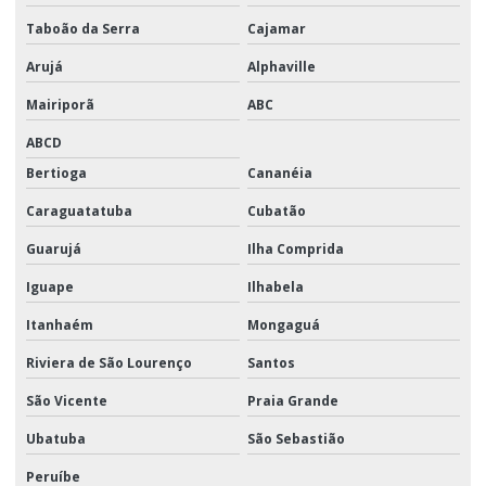
Taboão da Serra
Cajamar
Arujá
Alphaville
Mairiporã
ABC
ABCD
Bertioga
Cananéia
Caraguatatuba
Cubatão
Guarujá
Ilha Comprida
Iguape
Ilhabela
Itanhaém
Mongaguá
Riviera de São Lourenço
Santos
São Vicente
Praia Grande
Ubatuba
São Sebastião
Peruíbe