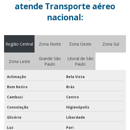
atende Transporte aéreo
Logistica de brindes
nacional:
Logistica de brindes e materiais promocionais
Logística de campanha promocional
Logística de campanha promocional em sp
Região Central
Zona Norte
Zona Oeste
Zona Sul
Logistica para campanhas
Grande São
Litoral de São
Zona Leste
Logística de campanhas publicitárias
Paulo
Paulo
Logistica certificada iso 9001
Aclimação
Bela Vista
Logistica de distribuição para eventos corporativos
Bom Retiro
Brás
Logistica especializada
Cambuci
Centro
Logistica para eventos
Consolação
Higienópolis
Logistica para eventos corporativos
Glicério
Liberdade
Logística integrada em sp
Luz
Pari