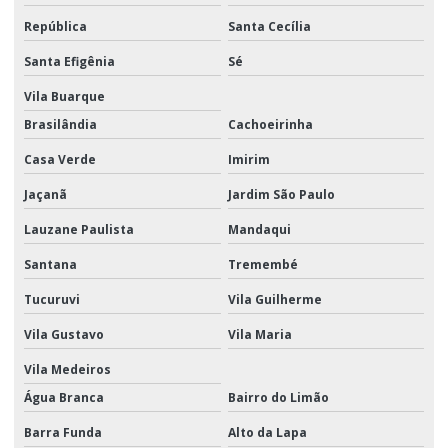
República
Santa Cecília
Logistica de marketing
Santa Efigênia
Sé
Logistica de marketing e eventos
Vila Buarque
Logística de marketing promocional
Brasilândia
Cachoeirinha
Logística de material promocional
Casa Verde
Imirim
Logística porta a porta
Jaçanã
Jardim São Paulo
Logistica promocional
Lauzane Paulista
Mandaqui
Logística promocional sp
Santana
Tremembé
Logística de trade marketing
Tucuruvi
Vila Guilherme
Manuseio e movimentação de materiais
Vila Gustavo
Vila Maria
Vila Medeiros
Montagem de display
Água Branca
Bairro do Limão
Montagem de display em pdv
Barra Funda
Alto da Lapa
Montagem de kits