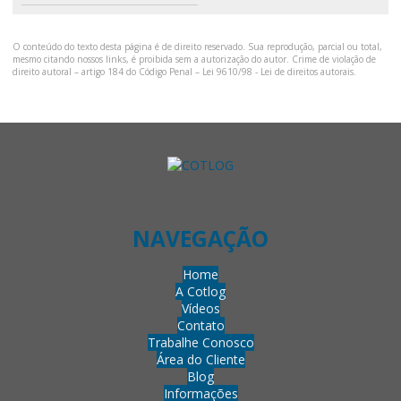
O conteúdo do texto desta página é de direito reservado. Sua reprodução, parcial ou total,
mesmo citando nossos links, é proibida sem a autorização do autor. Crime de violação de
direito autoral – artigo 184 do Código Penal –
Lei 9610/98 - Lei de direitos autorais
.
NAVEGAÇÃO
Home
A Cotlog
Vídeos
Contato
Trabalhe Conosco
Área do Cliente
Blog
Informações