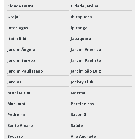
Produtos e serviços logísticos
Cidade Dutra
Cidade Jardim
Serviço logístico em sp
Grajaú
Ibirapuera
Serviço de transporte e distribuição
Interlagos
Ipiranga
Serviço de transporte rodoviário de carga
Itaim Bibi
Jabaquara
Serviços de armazenagem
Jardim Ângela
Jardim América
Jardim Europa
Jardim Paulista
Serviços logísticos
Jardim Paulistano
Jardim São Luiz
Serviços de montagem de kits promocionais
Jardins
Jockey Club
Soluções logísticas para campanhas de marketing
M'Boi Mirim
Moema
Soluções logísticas para campanhas promocionais
Morumbi
Parelheiros
Transporte aéreo de carga
Pedreira
Sacomã
Transporte aéreo de carga empresas
Santo Amaro
Saúde
Transporte aéreo de carga sp
Socorro
Vila Andrade