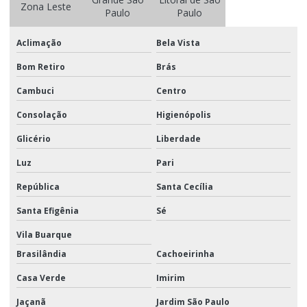
Zona Leste
Paulo
Paulo
Logistica de marketing
Logistica de marketing e eventos
Aclimação
Bela Vista
Logística de marketing promocional
Bom Retiro
Brás
Cambuci
Centro
Logística de material promocional
Consolação
Higienópolis
Logística porta a porta
Glicério
Liberdade
Logistica promocional
Luz
Pari
Logística promocional sp
República
Santa Cecília
Logística de trade marketing
Santa Efigênia
Sé
Manuseio e movimentação de materiais
Vila Buarque
Montagem de display
Brasilândia
Cachoeirinha
Montagem de display em pdv
Casa Verde
Imirim
Montagem de kits
Jaçanã
Jardim São Paulo