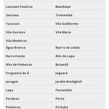
Lauzane Paulista
Mandaqui
Montagem de kits para empresas
Santana
Tremembé
Montagem de kits para eventos
Tucuruvi
Vila Guilherme
Montagem de kits logística
Vila Gustavo
Vila Maria
Montagem de kits promocionais
Vila Medeiros
Montagem promocional
Água Branca
Bairro do Limão
Movimentação e armazenagem de materiais logística
Barra Funda
Alto da Lapa
Movimentação de materiais
Alto de Pinheiros
Butantã
Movimentação de materiais logística
Freguesia do Ó
Jaguaré
Movimentação de materiais e produtos
Jaraguá
Jardim Bonfiglioli
Operador Logístico Promocional
Lapa
Pacaembú
Perdizes
Perús
Positivação de pdv
Pinheiros
Pirituba
Produtos e serviços logísticos