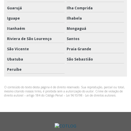
Guarujá
Ilha Comprida
Iguape
Ilhabela
Itanhaém
Mongaguá
Riviera de São Lourenço
Santos
São Vicente
Praia Grande
Ubatuba
São Sebastião
Peruíbe
O conteúdo do texto desta página é de direito reservado. Sua reprodução, parcial ou total,
mesmo citando nossos links, é proibida sem a autorização do autor. Crime de violação de
direito autoral – artigo 184 do Código Penal –
Lei 9610/98 - Lei de direitos autorais
.