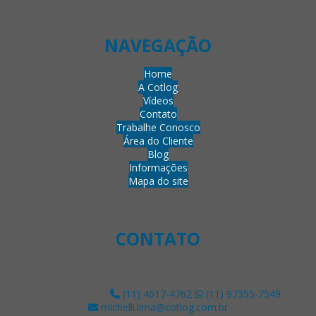
NAVEGAÇÃO
Home
A Cotlog
Vídeos
Contato
Trabalhe Conosco
Área do Cliente
Blog
Informações
Mapa do site
CONTATO
Rua Philip Leiner, 320
Parque Alexandre - Cotia/SP
CEP: 06714-285
(11) 4617-4762
(11) 97355-7549
michelli.lima@cotlog.com.br