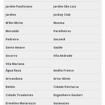
Transporte aéreo logística
Jardim Paulistano
Jardim São Luiz
Transporte aéreo de mercadorias
Jardins
Jockey Club
Transporte aéreo nacional
M'Boi Mirim
Moema
Transporte aéreo quanto custa
Morumbi
Parelheiros
Transporte aéreo são paulo
Pedreira
Sacomã
Transporte aéreo e terrestre
Santo Amaro
Saúde
Transporte aéreo valor
Socorro
Vila Andrade
Transporte logístico para ações promocionais
Vila Mariana
Água Rasa
Anália Franco
Transporte de material promocional
Aricanduva
Artur Alvim
Transporte de material promocional em sp
Belém
Cidade Patriarca
Transporte e movimentação de materiais
Cidade Tiradentes
Engenheiro Goulart
Transporte promocional
Ermelino Matarazzo
Guianazes