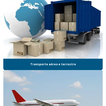
Empresa serviço logístico
Empresa de terceirização logística
Empresa de transporte aéreo de cargas
Empresa de transporte logística
Empresa de transporte rodoviário
Empresas de armazenagem e logística em sp
Empresas de logística
Transporte aéreo e terrestre
Empresas de logística e distribuição
Empresas de logística material promocional
Empresas de logística promocional
Empresas de logística promocional em sp