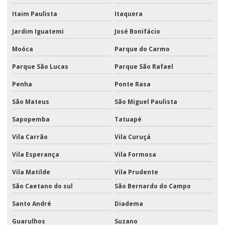
Transporte rodoviário de cargas
Itaim Paulista
Itaquera
Transporte rodoviário fracionado
Jardim Iguatemi
José Bonifácio
Moóca
Parque do Carmo
Parque São Lucas
Parque São Rafael
Penha
Ponte Rasa
São Mateus
São Miguel Paulista
Sapopemba
Tatuapé
Vila Carrão
Vila Curuçá
Vila Esperança
Vila Formosa
Vila Matilde
Vila Prudente
São Caetano do sul
São Bernardo do Campo
Santo André
Diadema
Guarulhos
Suzano