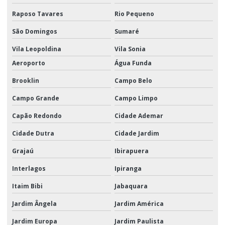
Raposo Tavares
Rio Pequeno
Serviço logístico em sp
São Domingos
Sumaré
Serviço de transporte e distribuição
Vila Leopoldina
Vila Sonia
Serviço de transporte rodoviário de carga
Aeroporto
Água Funda
Serviços de armazenagem
Brooklin
Campo Belo
Serviços logísticos
Campo Grande
Campo Limpo
Serviços de montagem de kits promocionais
Capão Redondo
Cidade Ademar
Soluções logísticas para campanhas de marketing
Cidade Dutra
Cidade Jardim
Grajaú
Ibirapuera
Soluções logísticas para campanhas promocionais
Interlagos
Ipiranga
Transporte aéreo de carga
Itaim Bibi
Jabaquara
Transporte aéreo de carga empresas
Jardim Ângela
Jardim América
Transporte aéreo de carga sp
Jardim Europa
Jardim Paulista