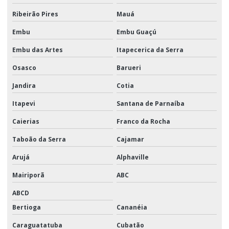
Ribeirão Pires
Mauá
Embu
Embu Guaçú
Embu das Artes
Itapecerica da Serra
Osasco
Barueri
Jandira
Cotia
Itapevi
Santana de Parnaíba
Caierias
Franco da Rocha
Taboão da Serra
Cajamar
Arujá
Alphaville
Mairiporã
ABC
ABCD
Bertioga
Cananéia
Caraguatatuba
Cubatão