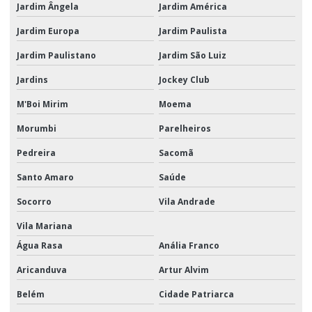
Jardim Ângela
Jardim América
Transporte aéreo de carga sp
Jardim Europa
Jardim Paulista
Transporte aéreo logística
Jardim Paulistano
Jardim São Luiz
Transporte aéreo de mercadorias
Jardins
Jockey Club
Transporte aéreo nacional
M'Boi Mirim
Moema
Transporte aéreo quanto custa
Morumbi
Parelheiros
Transporte aéreo são paulo
Pedreira
Sacomã
Transporte aéreo e terrestre
Santo Amaro
Saúde
Transporte aéreo valor
Socorro
Vila Andrade
Transporte logístico para ações promocionais
Vila Mariana
Água Rasa
Anália Franco
Transporte de material promocional
Aricanduva
Artur Alvim
Transporte de material promocional em sp
Belém
Cidade Patriarca
Transporte e movimentação de materiais