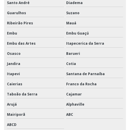
Santo André
Diadema
Guarulhos
Suzano
Ribeirão Pires
Mauá
Embu
Embu Guaçú
Embu das Artes
Itapecerica da Serra
Osasco
Barueri
Jandira
Cotia
Itapevi
Santana de Parnaíba
Caierias
Franco da Rocha
Taboão da Serra
Cajamar
Arujá
Alphaville
Mairiporã
ABC
ABCD