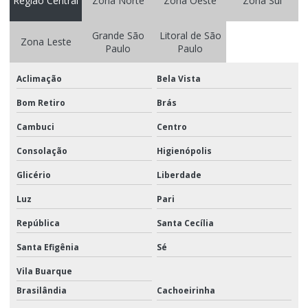
Região Central
Zona Norte
Zona Oeste
Zona Sul
Logística integrada em sp
Grande São
Litoral de São
Zona Leste
Paulo
Paulo
Logistica de marketing
Logistica de marketing e eventos
Aclimação
Bela Vista
Logística de marketing promocional
Bom Retiro
Brás
Cambuci
Centro
Logística de material promocional
Consolação
Higienópolis
Logística porta a porta
Glicério
Liberdade
Logistica promocional
Luz
Pari
Logística promocional sp
República
Santa Cecília
Logística de trade marketing
Santa Efigênia
Sé
Manuseio e movimentação de materiais
Vila Buarque
Montagem de display
Brasilândia
Cachoeirinha