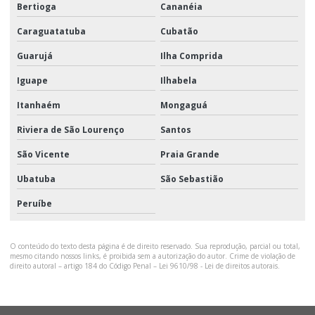
Bertioga
Cananéia
Caraguatatuba
Cubatão
Guarujá
Ilha Comprida
Iguape
Ilhabela
Itanhaém
Mongaguá
Riviera de São Lourenço
Santos
São Vicente
Praia Grande
Ubatuba
São Sebastião
Peruíbe
O conteúdo do texto desta página é de direito reservado. Sua reprodução, parcial ou total,
mesmo citando nossos links, é proibida sem a autorização do autor. Crime de violação de
direito autoral – artigo 184 do Código Penal –
Lei 9610/98 - Lei de direitos autorais
.