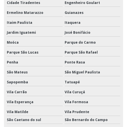
Cidade Tiradentes
Engenheiro Goulart
Transporte promocional
Ermelino Matarazzo
Guianazes
Transporte rodoviário de cargas
Itaim Paulista
Itaquera
Transporte rodoviário fracionado
Jardim Iguatemi
José Bonifácio
Moóca
Parque do Carmo
Parque São Lucas
Parque São Rafael
Penha
Ponte Rasa
São Mateus
São Miguel Paulista
Sapopemba
Tatuapé
Vila Carrão
Vila Curuçá
Vila Esperança
Vila Formosa
Vila Matilde
Vila Prudente
São Caetano do sul
São Bernardo do Campo