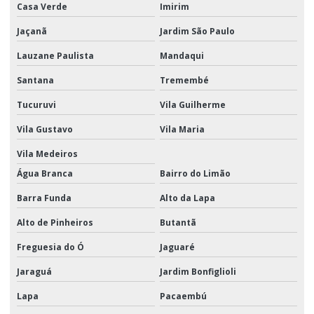
Montagem de display em pdv
Casa Verde
Imirim
Montagem de kits
Jaçanã
Jardim São Paulo
Lauzane Paulista
Mandaqui
Montagem de kits para empresas
Santana
Tremembé
Montagem de kits para eventos
Tucuruvi
Vila Guilherme
Montagem de kits logística
Vila Gustavo
Vila Maria
Montagem de kits promocionais
Vila Medeiros
Montagem promocional
Água Branca
Bairro do Limão
Movimentação e armazenagem de materiais logística
Barra Funda
Alto da Lapa
Movimentação de materiais
Alto de Pinheiros
Butantã
Movimentação de materiais logística
Freguesia do Ó
Jaguaré
Movimentação de materiais e produtos
Jaraguá
Jardim Bonfiglioli
Operador Logístico Promocional
Lapa
Pacaembú