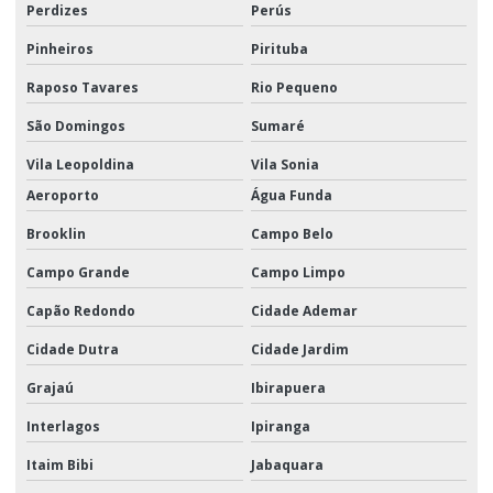
Perdizes
Perús
Positivação de pdv
Pinheiros
Pirituba
Produtos e serviços logísticos
Raposo Tavares
Rio Pequeno
Serviço logístico em sp
São Domingos
Sumaré
Serviço de transporte e distribuição
Vila Leopoldina
Vila Sonia
Serviço de transporte rodoviário de carga
Aeroporto
Água Funda
Serviços de armazenagem
Brooklin
Campo Belo
Serviços logísticos
Campo Grande
Campo Limpo
Serviços de montagem de kits promocionais
Capão Redondo
Cidade Ademar
Soluções logísticas para campanhas de marketing
Cidade Dutra
Cidade Jardim
Grajaú
Ibirapuera
Soluções logísticas para campanhas promocionais
Interlagos
Ipiranga
Transporte aéreo de carga
Itaim Bibi
Jabaquara
Transporte aéreo de carga empresas