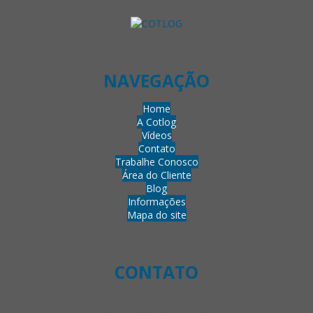
NAVEGAÇÃO
Home
A Cotlog
Vídeos
Contato
Trabalhe Conosco
Área do Cliente
Blog
Informações
Mapa do site
CONTATO
Rua Philip Leiner, 320